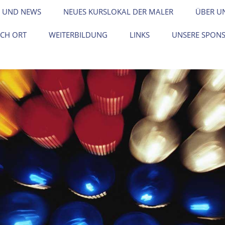
 UND NEWS
NEUES KURSLOKAL DER MALER
ÜBER U
ACH ORT
WEITERBILDUNG
LINKS
UNSERE SPON